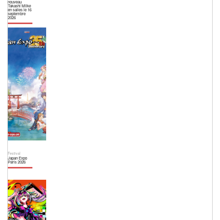
nouveau
Takashi Miike
en salles le 16
septembre
2026
Festival
Japan Expo
Paris 2026