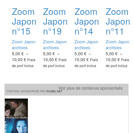
produit
produit
produit
produit
Zoom
Zoom
Zoom
Zoom
a
a
a
a
plusieurs
plusieurs
plusieurs
plusieu
Japon
Japon
Japon
Japon
variations.
variations.
variations.
variati
Les
Les
Les
Les
n°15
n°19
n°14
n°11
options
options
options
options
peuvent
peuvent
peuvent
peuven
Zoom Japon
Zoom Japon
Zoom Japon
Zoom Japon
être
être
être
être
archives
archives
archives
archives
choisies
choisies
choisies
choisie
5,00
€
–
5,00
€
–
5,00
€
–
5,00
€
–
sur
sur
sur
sur
Plage
Plage
Plage
Plage
10,00
€
10,00
€
10,00
€
10,00
€
Frais
Frais
Frais
Frais
la
la
la
la
de
de
de
de
de port inclus
de port inclus
de port inclus
de port inclus
page
page
page
page
prix :
prix :
prix :
prix :
du
du
du
du
5,00 €
5,00 €
5,00 €
5,00 €
produit
produit
produit
produit
à
à
à
à
Voir plus de contenus sponsorisés
10,00 €
10,00 €
10,00 €
10,00 
CONTENU SPONSORISÉ PAR
DIGIBU.NET