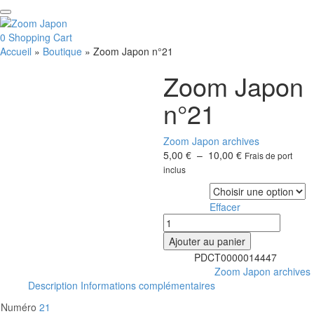
0
Shopping Cart
Accueil
»
Boutique
»
Zoom Japon n°21
Zoom Japon
n°21
Zoom Japon archives
Plage
5,00
€
–
10,00
€
Frais de port
de
inclus
prix :
Votre pays
5,00 €
Effacer
à
quantité
10,00 €
de
Ajouter au panier
Zoom
PDCT0000014447
SKU:
Japon
Zoom Japon archives
Catégorie :
n°21
Description
Informations complémentaires
Numéro
21