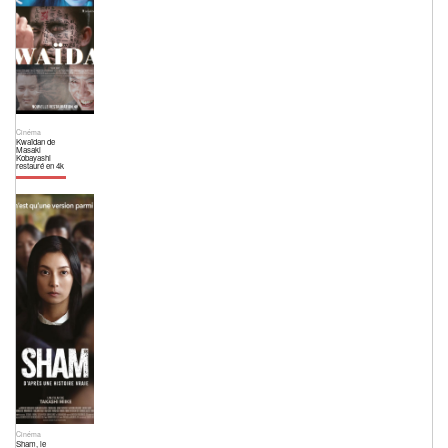
Cinéma
Kwaïdan de
Masaki
Kobayashi
restauré en 4k
Cinéma
Sham, le