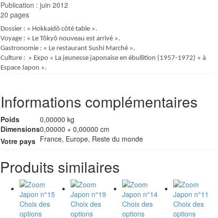
Publication : juin 2012
20 pages
Dossier : « Hokkaidô côté table ».
Voyage : « Le Tôkyô nouveau est arrivé ».
Gastronomie : « Le restaurant Sushi Marché ».
Culture : » Expo « La jeunesse japonaise en ébullition (1957-1972) » à
Espace Japon ».
Informations complémentaires
Poids
0,00000 kg
Dimensions
0,00000 × 0,00000 cm
France, Europe, Reste du monde
Votre pays
Produits similaires
Choix des
Choix des
Choix des
Choix des
Ce
Ce
Ce
Ce
options
options
options
options