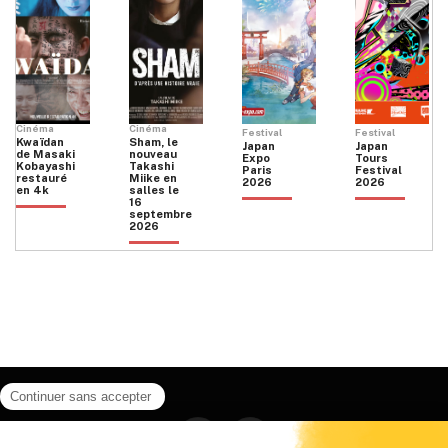
Cinéma
Cinéma
Festival
Festival
Kwaïdan
Sham, le
Japan
Japan
de Masaki
nouveau
Expo
Tours
Kobayashi
Takashi
Paris
Festival
restauré
Miike en
2026
2026
en 4k
salles le
16
septembre
2026
Facebook
Instagram