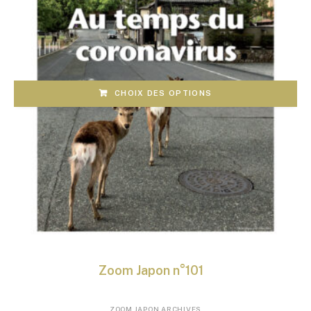
produit
CHOIX DES OPTIONS
Zoom Japon n°101
Ce
ZOOM JAPON ARCHIVES