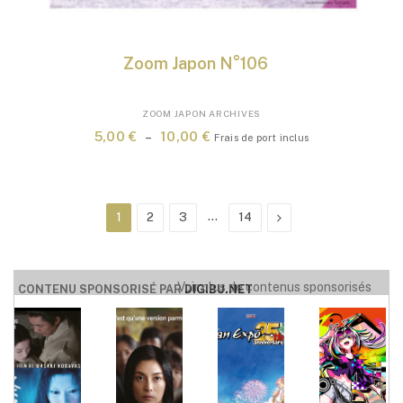
Zoom Japon N°106
Ce
ZOOM JAPON ARCHIVES
produit
Plage
5,00
€
–
10,00
€
Frais de port inclus
a
de
plusieurs
prix :
variations.
5,00 €
Les
à
…
Suivant
1
2
3
14
options
10,00 €
peuvent
être
choisies
Voir plus de contenus sponsorisés
CONTENU SPONSORISÉ PAR
DIGIBU.NET
sur
la
page
du
produit