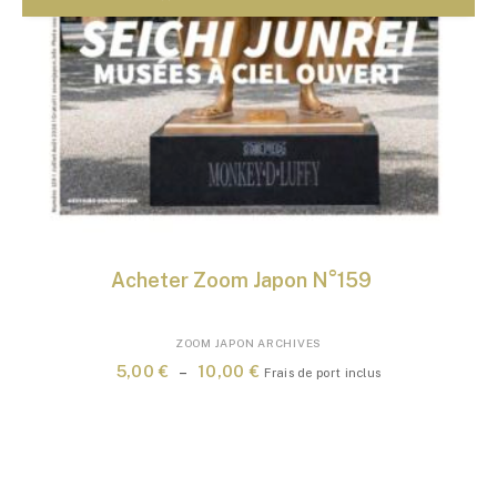
Acheter Zoom Japon N°159
Ce
ZOOM JAPON ARCHIVES
produit
Plage
5,00
€
–
10,00
€
Frais de port inclus
a
de
plusieurs
prix :
variations.
5,00 €
Les
à
options
10,00 €