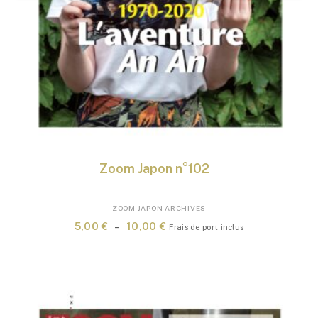
Zoom Japon n°102
Ce
ZOOM JAPON ARCHIVES
produit
Plage
5,00
€
–
10,00
€
Frais de port inclus
a
de
plusieurs
prix :
variations.
5,00 €
Les
à
options
10,00 €
peuvent