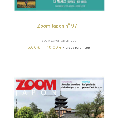
Zoom Japon n° 97
Ce
ZOOM JAPON ARCHIVES
produit
Plage
5,00
€
–
10,00
€
Frais de port inclus
a
de
plusieurs
prix :
variations.
5,00 €
Les
à
options
10,00 €
peuvent
être
choisies
sur
la
page
du