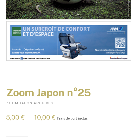
Zoom Japon n°25
ZOOM JAPON ARCHIVES
P
5,00
€
–
10,00
€
Frais de port inclus
l
a
g