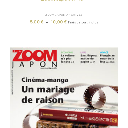
Ce
ZOOM JAPON ARCHIVES
produit
Plage
5,00
€
–
10,00
€
Frais de port inclus
a
de
plusieurs
prix :
variations.
5,00 €
Les
à
options
10,00 €
peuvent
être
choisies
sur
la
page
du
produit