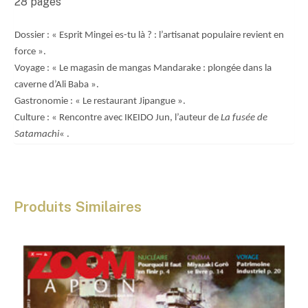
28 pages
€
Dossier : « Esprit Mingei es-tu là ? : l’artisanat populaire revient en
force ».
Voyage : « Le magasin de mangas Mandarake : plongée dans la
caverne d’Ali Baba ».
Gastronomie : « Le restaurant Jipangue ».
Culture : « Rencontre avec IKEIDO Jun, l’auteur de
La fusée de
Satamachi
« .
Produits Similaires