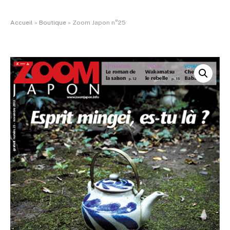
Accueil
»
Boutique
»
Zoom Japon n°25