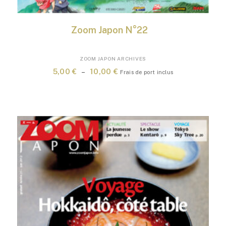
Zoom Japon N°22
Ce
ZOOM JAPON ARCHIVES
produit
Plage
5,00
€
–
10,00
€
Frais de port inclus
a
de
plusieurs
prix :
variations.
5,00 €
Les
à
options
10,00 €
peuvent
être
choisies
sur
la
page
du
produit