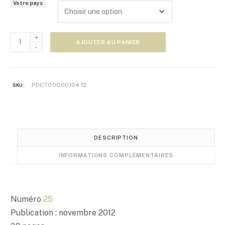
Votre pays
e
d
e
quantité
p
AJOUTER AU PANIER
de
r
Zoom
i
Japon
x
n°25
PDCT0000010472
SKU:
:
5
,
0
0
DESCRIPTION
€
INFORMATIONS COMPLÉMENTAIRES
à
1
0
,
Numéro
25
0
Publication : novembre 2012
0