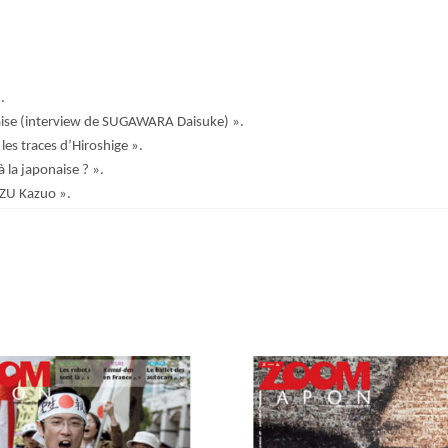
.
onaise (interview de SUGAWARA Daisuke) ».
 les traces d’Hiroshige ».
 la japonaise ? ».
U Kazuo ».