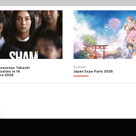
10,00 €
Les
à
options
10,00 €
peuvent
être
choisies
sur
la
page
du
produit
Festival
 nouveau Takashi
salles le 16
Japan Expo Paris 2026
re 2026