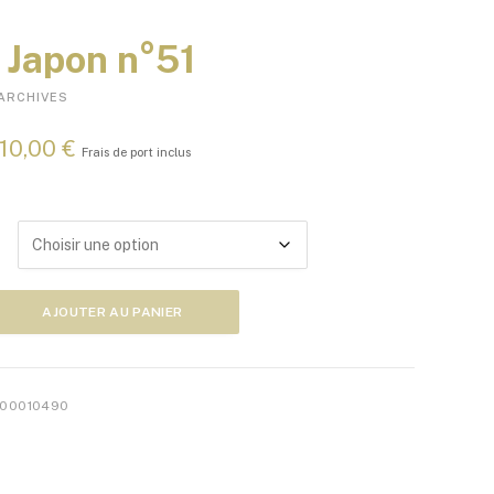
Japon n°51
ARCHIVES
P
10,00
€
Frais de port inclus
l
a
g
e
d
e
p
AJOUTER AU PANIER
r
i
x
00010490
:
5
,