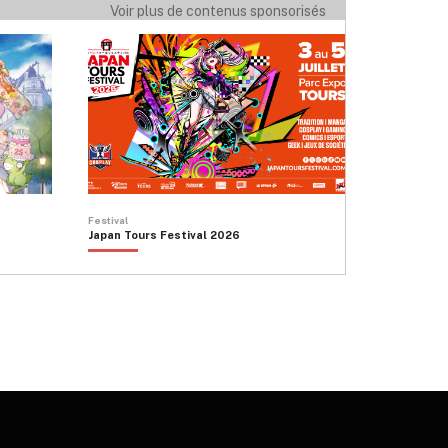
options
Voir plus de contenus sponsorisés
10,00 €
peuvent
être
choisies
sur
la
page
du
produit
Festival
Japan Tours Festival 2026