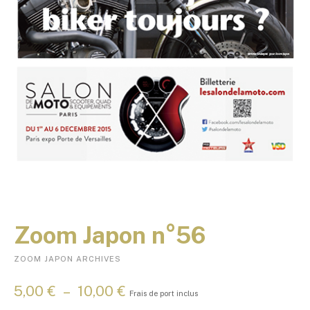
Zoom Japon n°56
ZOOM JAPON ARCHIVES
P
5,00
€
–
10,00
€
Frais de port inclus
l