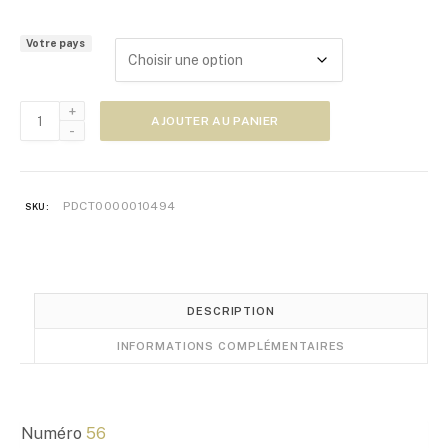
a
g
Votre pays
e
d
e
quantité
p
AJOUTER AU PANIER
de
r
Zoom
i
Japon
x
n°56
PDCT0000010494
SKU:
:
5
,
0
0
DESCRIPTION
€
INFORMATIONS COMPLÉMENTAIRES
à
1
0
,
Numéro
56