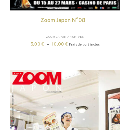
Zoom Japon N°08
Ce
ZOOM JAPON ARCHIVES
produit
Plage
5,00
€
–
10,00
€
Frais de port inclus
a
de
plusieurs
prix :
variations.
5,00 €
Les
à
options
10,00 €
peuvent
être
choisies
sur
la
page
du
produit