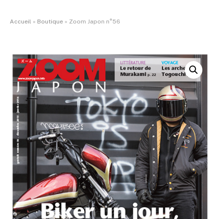
Accueil
»
Boutique
»
Zoom Japon n°56