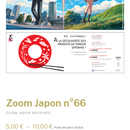
Zoom Japon n°66
ZOOM JAPON ARCHIVES
P
5,00
€
–
10,00
€
Frais de port inclus