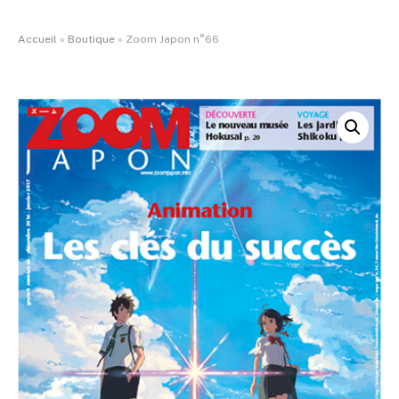
Accueil
»
Boutique
»
Zoom Japon n°66