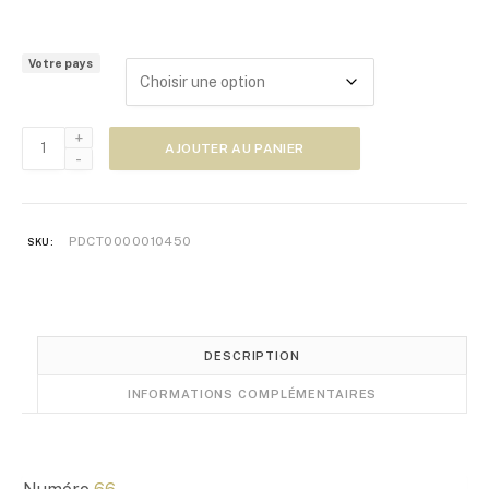
l
a
g
Votre pays
e
d
e
quantité
p
AJOUTER AU PANIER
de
r
Zoom
i
Japon
x
n°66
PDCT0000010450
SKU:
:
5
,
0
0
DESCRIPTION
€
INFORMATIONS COMPLÉMENTAIRES
à
1
0