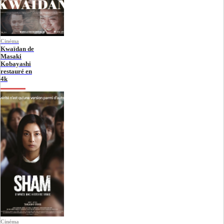
Cinéma
Kwaïdan de
Masaki
Kobayashi
restauré en
4k
Cinéma