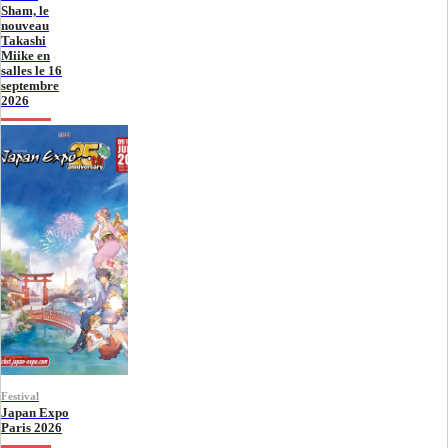
Sham, le
nouveau
Takashi
Miike en
salles le 16
septembre
2026
Festival
Japan Expo
Paris 2026