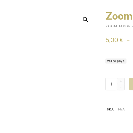
Zoom 
ZOOM JAPON 
5,00
€
–
votre pays
quantité
de
Zoom
Japon
N°141
N/A
SKU: