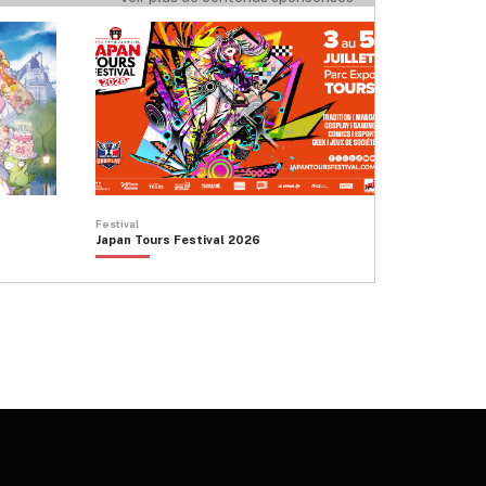
peuvent
être
choisies
sur
la
page
du
produit
Festival
Japan Tours Festival 2026