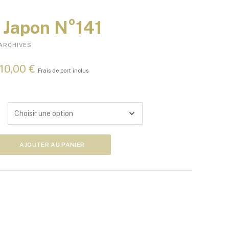
Japon N°141
ARCHIVES
P
10,00
€
Frais de port inclus
l
a
g
e
d
e
p
AJOUTER AU PANIER
r
i
x
:
5
,