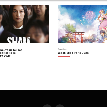
peuvent
être
choisies
sur
la
page
du
produit
Festival
 nouveau Takashi
salles le 16
Japan Expo Paris 2026
re 2026