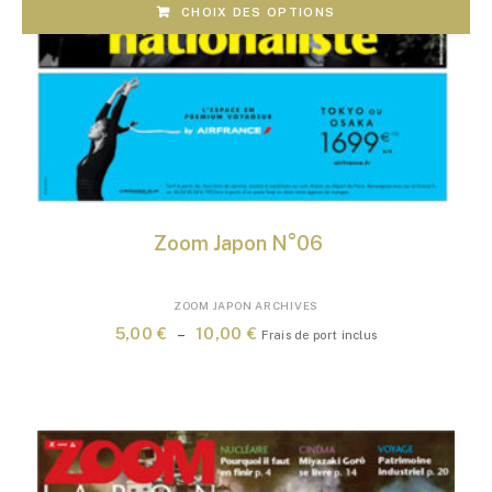
CHOIX DES OPTIONS
Zoom Japon N°06
Ce
ZOOM JAPON ARCHIVES
produit
Plage
5,00
€
–
10,00
€
Frais de port inclus
a
de
plusieurs
prix :
variations.
5,00 €
Les
à
options
10,00 €
peuvent
être