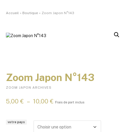
Accueil
»
Boutique
»
Zoom Japon N°143
Zoom Japon N°143
ZOOM JAPON ARCHIVES
P
5,00
€
–
10,00
€
Frais de port inclus
l
a
g
votre pays
e
d