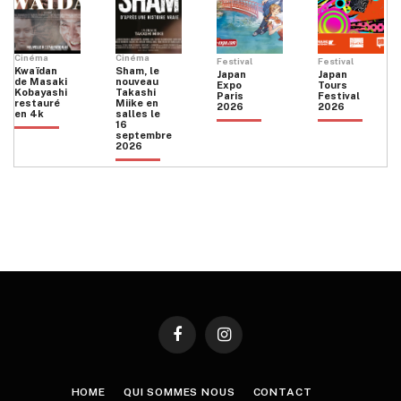
Cinéma
Cinéma
Festival
Festival
Kwaïdan
Sham, le
Japan
Japan
de Masaki
nouveau
Expo
Tours
Kobayashi
Takashi
Paris
Festival
restauré
Miike en
2026
2026
en 4k
salles le
16
septembre
2026
Facebook
Instagram
HOME
QUI SOMMES NOUS
CONTACT