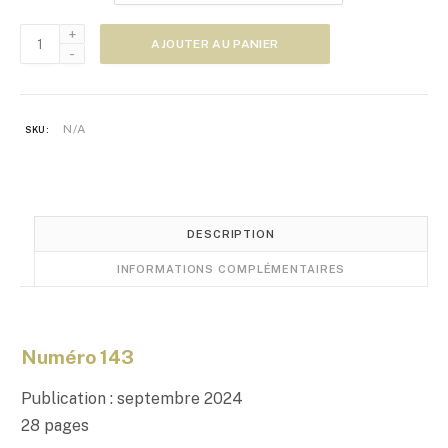
e
quantité
p
AJOUTER AU PANIER
de
r
Zoom
i
Japon
x
N°143
N/A
SKU:
:
5
,
0
0
DESCRIPTION
€
INFORMATIONS COMPLÉMENTAIRES
à
1
0
,
Numéro 143
0
0
Publication : septembre 2024
28 pages
€