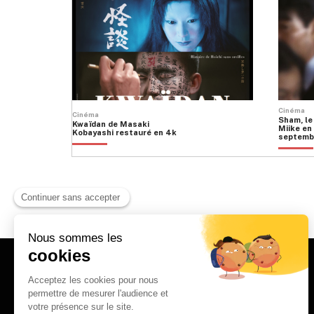
peuvent
être
être
choisies
choisies
sur
sur
la
la
page
page
du
du
produit
produit
Cinéma
Cinéma
Sham, le
Kwaïdan de Masaki
Miike en 
Kobayashi restauré en 4k
septemb