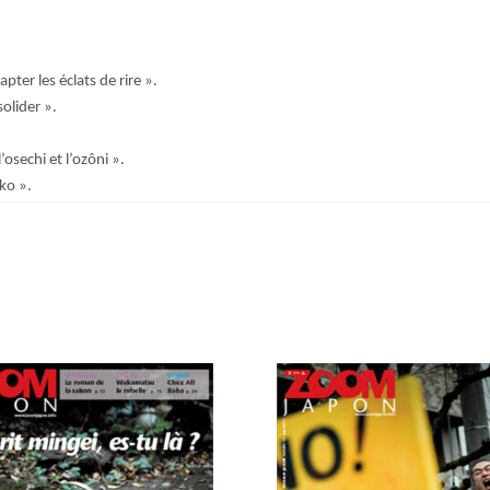
pter les éclats de rire ».
solider ».
’osechi et l’ozôni ».
ko ».