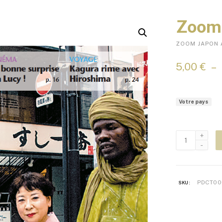
Zoom 
ZOOM JAPON 
5,00
€
–
Votre pays
quantité
de
Zoom
Japon
n°76
PDCT00
SKU: