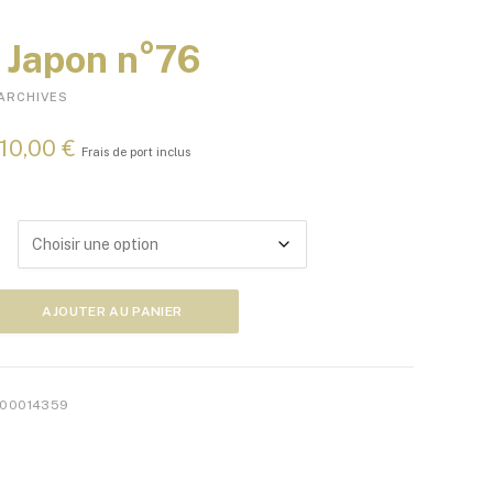
Japon n°76
ARCHIVES
P
10,00
€
Frais de port inclus
l
a
g
e
d
e
p
AJOUTER AU PANIER
r
i
x
00014359
:
5
,