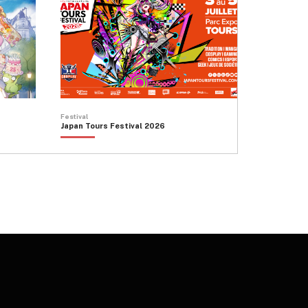
peuvent
être
choisies
sur
la
page
du
produit
Festival
Japan Tours Festival 2026