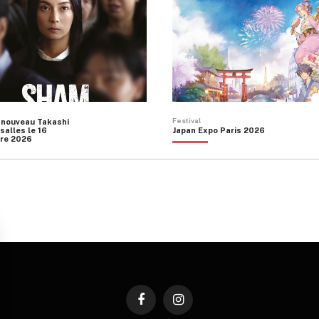
être
choisies
sur
la
page
du
produit
Festival
 nouveau Takashi
salles le 16
Japan Expo Paris 2026
re 2026
Facebook
Instagram