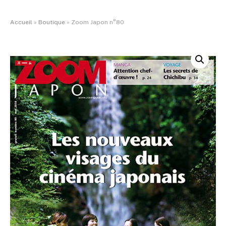
Accueil
»
Boutique
»
Zoom Japon n°80