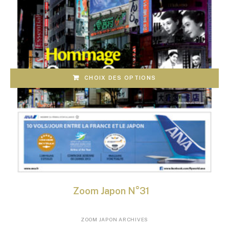
produit
CHOIX DES OPTIONS
Zoom Japon N°31
Ce
ZOOM JAPON ARCHIVES