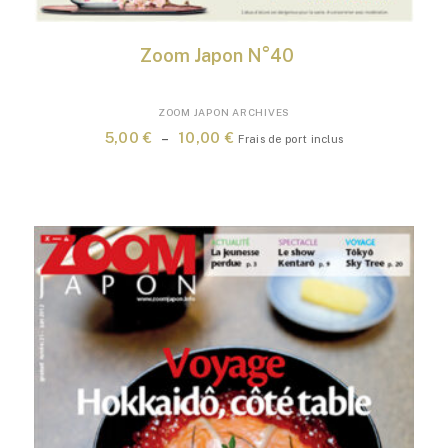
Zoom Japon N°40
Ce
ZOOM JAPON ARCHIVES
produit
Plage
5,00
€
–
10,00
€
Frais de port inclus
a
de
plusieurs
prix :
variations.
5,00 €
Les
à
options
10,00 €
peuvent
être
choisies
sur
la
page
du
produit