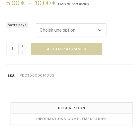
P
5,00
€
–
10,00
€
Frais de port inclus
l
a
g
Votre pays
e
d
e
quantité
p
AJOUTER AU PANIER
de
r
Zoom
i
Japon
x
n°80
PDCT0000014363
SKU:
:
5
,
0
0
DESCRIPTION
€
INFORMATIONS COMPLÉMENTAIRES
à
1