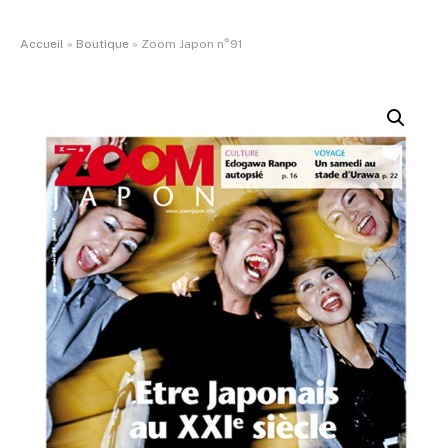
Accueil
»
Boutique
»
Zoom Japon n°91