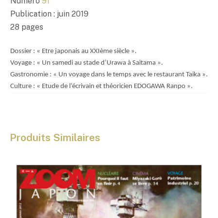
,
Numéro
91
0
Publication : juin 2019
0
28 pages
€
Dossier : « Etre japonais au XXIème siècle ».
Voyage : « Un samedi au stade d’Urawa à Saitama ».
Gastronomie : « Un voyage dans le temps avec le restaurant Taika ».
Culture : « Etude de l’écrivain et théoricien EDOGAWA Ranpo ».
Produits Similaires