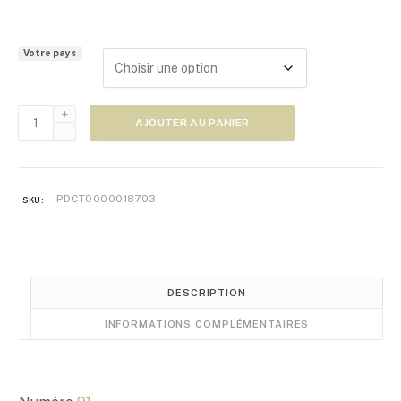
l
a
g
Votre pays
e
d
e
quantité
p
AJOUTER AU PANIER
de
r
Zoom
i
Japon
x
n°91
PDCT0000018703
SKU:
:
5
,
0
0
DESCRIPTION
€
INFORMATIONS COMPLÉMENTAIRES
à
1
0