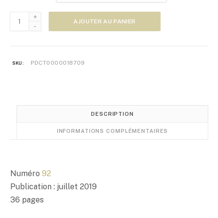
e
quantité
p
AJOUTER AU PANIER
de
r
Zoom
i
Japon
x
n°92
PDCT0000018709
SKU:
:
5
,
0
0
DESCRIPTION
€
INFORMATIONS COMPLÉMENTAIRES
à
1
0
,
Numéro
92
0
Publication : juillet 2019
0
36 pages
€