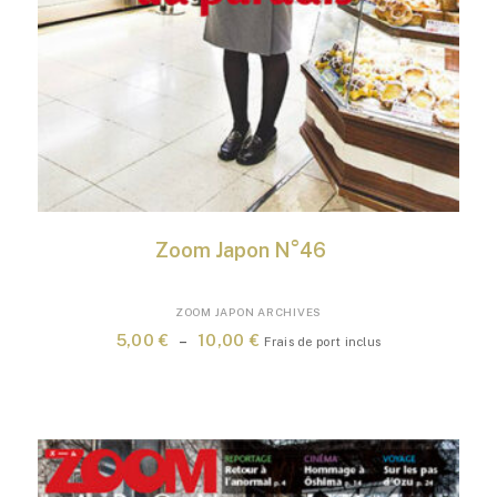
Zoom Japon N°46
Ce
ZOOM JAPON ARCHIVES
produit
Plage
5,00
€
–
10,00
€
Frais de port inclus
a
de
plusieurs
prix :
variations.
5,00 €
Les
à
options
10,00 €
peuvent