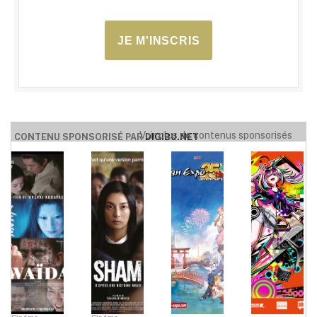
JE M'INSCRIS
Voir plus de contenus sponsorisés
CONTENU SPONSORISÉ PAR
DIGIBU.NET