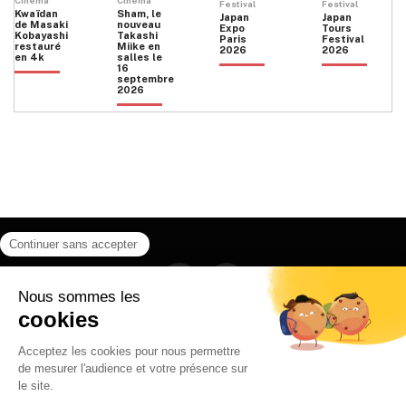
Cinéma
Cinéma
Festival
Festival
Kwaïdan
Sham, le
Japan
Japan
de Masaki
nouveau
Expo
Tours
Kobayashi
Takashi
Paris
Festival
restauré
Miike en
2026
2026
en 4k
salles le
16
septembre
2026
Facebook
Instagram
HOME
QUI SOMMES NOUS
CONTACT
POLITIQUE DE CONFIDENTIALITÉ
日本語