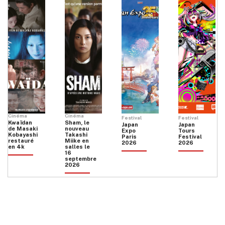
Cinéma
Cinéma
Festival
Festival
Kwaïdan
Sham, le
Japan
Japan
de Masaki
nouveau
Expo
Tours
Kobayashi
Takashi
Paris
Festival
restauré
Miike en
2026
2026
en 4k
salles le
16
septembre
2026