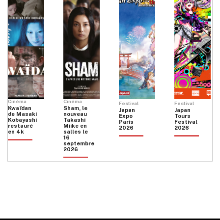
Cinéma
Cinéma
Festival
Festival
Kwaïdan
Sham, le
Japan
Japan
de Masaki
nouveau
Expo
Tours
Kobayashi
Takashi
Paris
Festival
restauré
Miike en
2026
2026
en 4k
salles le
16
septembre
2026