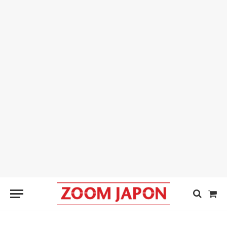
Sho
Cart