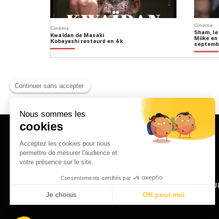
Cinéma
Cinéma
Sham, le
Kwaïdan de Masaki
Miike en 
Kobayashi restauré en 4k
septemb
HOME
QU