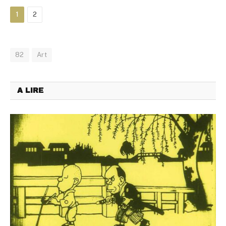
1
2
82
Art
A LIRE