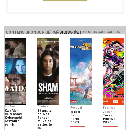
Voir plus de contenus sponsorisés
CONTENU SPONSORISÉ PAR
DIGIBU.NET
Cinéma
Cinéma
Festival
Festival
Kwaïdan
Sham, le
Japan
Japan
de Masaki
nouveau
Expo
Tours
Kobayashi
Takashi
Paris
Festival
restauré
Miike en
2026
2026
en 4k
salles le
16