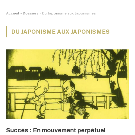
Accueil
»
Dossiers
»
Du Japonisme aux Japonismes
DU JAPONISME AUX JAPONISMES
Succès : En mouvement perpétuel