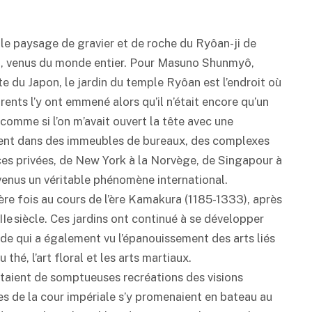
 le paysage de gravier et de roche du Ryôan-ji de
r an, venus du monde entier. Pour Masuno Shunmyô,
 du Japon, le jardin du temple Ryôan est l’endroit où
ents l’y ont emmené alors qu’il n’était encore qu’un
 “comme si l’on m’avait ouvert la tête avec une
ouvent dans des immeubles de bureaux, des complexes
ces privées, de New York à la Norvège, de Singapour à
devenus un véritable phénomène international.
ère fois au cours de l’ère Kamakura (1185-1333), après
IIe siècle. Ces jardins ont continué à se développer
e qui a également vu l’épanouissement des arts liés
thé, l’art floral et les arts martiaux.
 étaient de somptueuses recréations des visions
s de la cour impériale s’y promenaient en bateau au