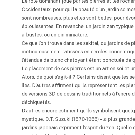
Le rôle dominant joué par les pierres et les roch
Occidentaux, pour qui la beauté d’un jardin se mesu
sont nombreuses, plus elles sont belles, pour év
éblouissantes. En revanche, un jardin zen typique 
arbustes, ou un pin miniature.
Ce que l’on trouve dans les sekitei, ou jardins de 
méticuleusement ratissées en cercles concentrique
l’étendue de blanc chatoyant étant ponctuée de q
Le placement de ces pierres est un art en soi et un
Alors, de quoi s’agit-il ? Certains disent que les 
îles. D’autres affirment qu’ils représentent les pla
de versions 3D de dessins traditionnels à l’encr
déchiquetés.
D’autres encore estiment qu’ils symbolisent quel
mystique. D.T. Suzuki (1870-1966) – la plus grande
jardins japonais expriment l’esprit du zen. Quelle