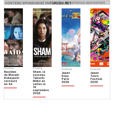
Voir plus de contenus sponsorisés
CONTENU SPONSORISÉ PAR
DIGIBU.NET
Cinéma
Cinéma
Festival
Festival
Kwaïdan
Sham, le
Japan
Japan
de Masaki
nouveau
Expo
Tours
Kobayashi
Takashi
Paris
Festival
restauré
Miike en
2026
2026
en 4k
salles le
16
septembre
2026