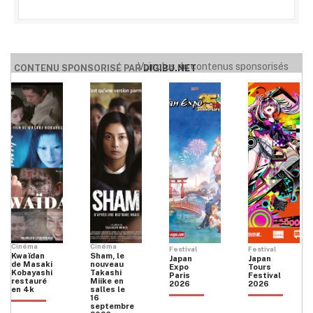
Voir plus de contenus sponsorisés
CONTENU SPONSORISÉ PAR
DIGIBU.NET
Cinéma
Cinéma
Festival
Festival
Kwaïdan
Sham, le
Japan
Japan
de Masaki
nouveau
Expo
Tours
Kobayashi
Takashi
Paris
Festival
restauré
Miike en
2026
2026
en 4k
salles le
16
septembre