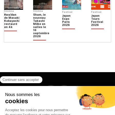
Cinéma
Cinéma
Festival
Festival
Kwaïdan
Sham, le
Japan
Japan
de Masaki
nouveau
Expo
Tours
Kobayashi
Takashi
Paris
Festival
restauré
Miike en
2026
2026
en 4k
salles le
16
septembre
2026
Facebook
Instagram
HOME
QUI SOMMES NOUS
CONTACT
POLITIQUE DE CONFIDENTIALITÉ
日本語