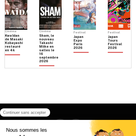
Cinéma
Cinéma
Festival
Festival
Kwaïdan
Sham, le
Japan
Japan
de Masaki
nouveau
Expo
Tours
Kobayashi
Takashi
Paris
Festival
restauré
Miike en
2026
2026
en 4k
salles le
16
septembre
2026
Facebook
Instagram