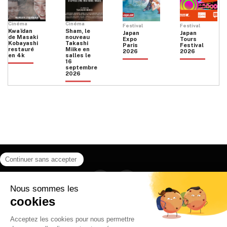
Cinéma
Cinéma
Festival
Festival
Kwaïdan
Sham, le
Japan
Japan
de Masaki
nouveau
Expo
Tours
Kobayashi
Takashi
Paris
Festival
restauré
Miike en
2026
2026
en 4k
salles le
16
septembre
2026
Facebook
Instagram
HOME
QUI SOMMES NOUS
CONTACT