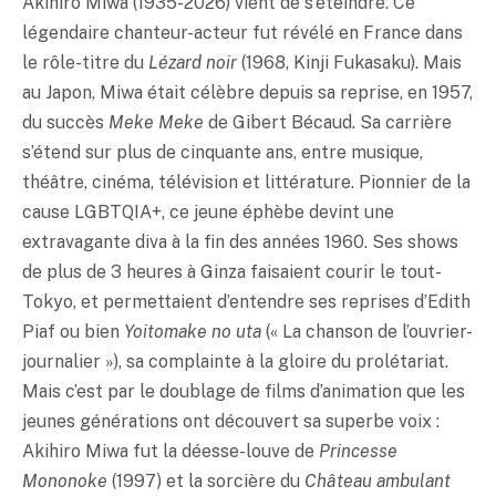
Akihiro Miwa (1935-2026) vient de s’éteindre. Ce
légendaire chanteur-acteur fut révélé en France dans
le rôle-titre du
Lézard noir
(1968, Kinji Fukasaku). Mais
au Japon, Miwa était célèbre depuis sa reprise, en 1957,
du succès
Meke Meke
de Gibert Bécaud. Sa carrière
s’étend sur plus de cinquante ans, entre musique,
théâtre, cinéma, télévision et littérature. Pionnier de la
cause LGBTQIA+, ce jeune éphèbe devint une
extravagante diva à la fin des années 1960. Ses shows
de plus de 3 heures à Ginza faisaient courir le tout-
Tokyo, et permettaient d’entendre ses reprises d’Edith
Piaf ou bien
Yoitomake no uta
(« La chanson de l’ouvrier-
journalier »), sa complainte à la gloire du prolétariat.
Mais c’est par le doublage de films d’animation que les
jeunes générations ont découvert sa superbe voix :
Akihiro Miwa fut la déesse-louve de
Princesse
Mononoke
(1997) et la sorcière du
Château ambulant