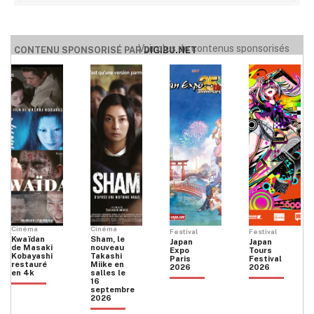
Voir plus de contenus sponsorisés
CONTENU SPONSORISÉ PAR
DIGIBU.NET
Cinéma
Cinéma
Festival
Festival
Kwaïdan
Sham, le
Japan
Japan
de Masaki
nouveau
Expo
Tours
Kobayashi
Takashi
Paris
Festival
restauré
Miike en
2026
2026
en 4k
salles le
16
septembre
2026