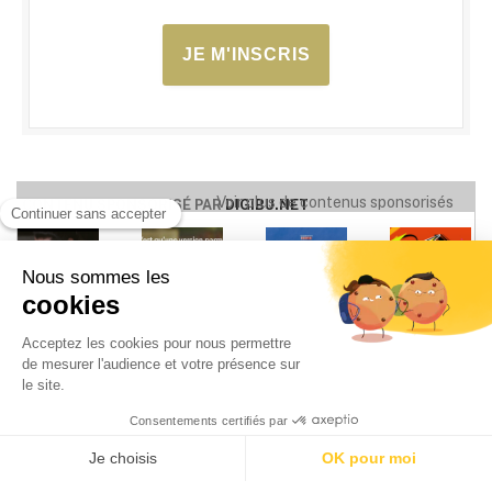
JE M'INSCRIS
Voir plus de contenus sponsorisés
CONTENU SPONSORISÉ PAR
DIGIBU.NET
Cinéma
Cinéma
Festival
Festival