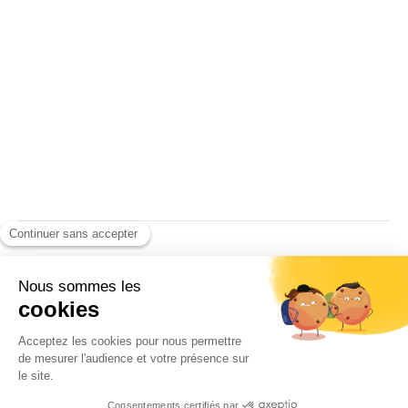
17,7%
Par
Rédaction Web
02/12/2021