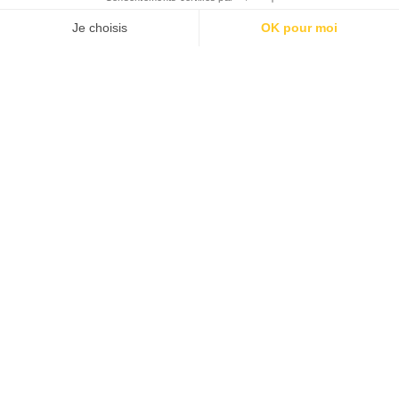
POLAR : Grand cru pour le
nouveau Higashino
Par
Rédaction Web
02/12/2021