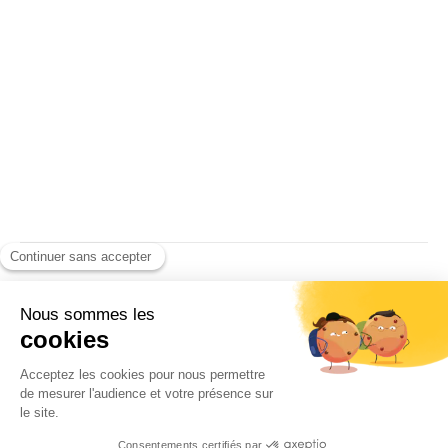
Diplomatie : L’ancien maire
de Chicago à Tôkyô
Par
Rédaction Web
03/09/2021