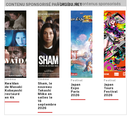
Voir plus de contenus sponsorisés
CONTENU SPONSORISÉ PAR
DIGIBU.NET
Cinéma
Cinéma
Festival
Festival
Kwaïdan
Sham, le
Japan
Japan
de Masaki
nouveau
Expo
Tours
Kobayashi
Takashi
Paris
Festival
restauré
Miike en
2026
2026
en 4k
salles le
16
septembre
2026