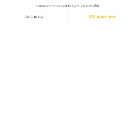
Les katakana dans tous
leurs états
Par
Pierre Ferragut
01/05/2012