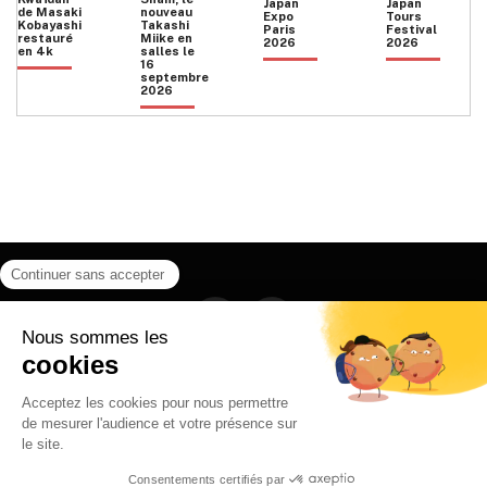
Japan
Japan
de Masaki
nouveau
Expo
Tours
Kobayashi
Takashi
Paris
Festival
restauré
Miike en
2026
2026
en 4k
salles le
16
septembre
2026
Facebook
Instagram
HOME
QUI SOMMES NOUS
CONTACT
POLITIQUE DE CONFIDENTIALITÉ
日本語
© 2026 Ilyfunet communication