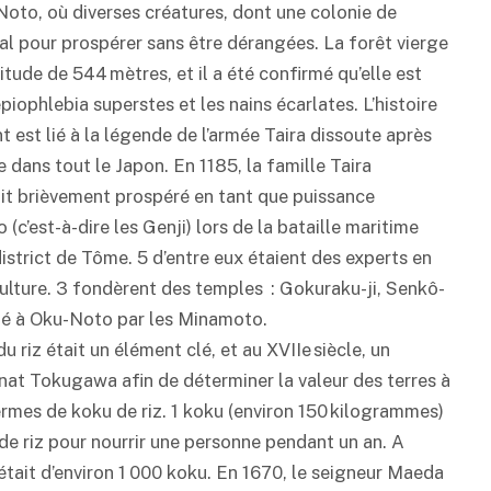
-Noto, où diverses créatures, dont une colonie de
éal pour prospérer sans être dérangées. La forêt vierge
itude de 544 mètres, et il a été confirmé qu’elle est
épiophlebia superstes et les nains écarlates. L’histoire
est lié à la légende de l’armée Taira dissoute après
 dans tout le Japon. En 1185, la famille Taira
it brièvement prospéré en tant que puissance
(c’est-à-dire les Genji) lors de la bataille maritime
district de Tôme. 5 d’entre eux étaient des experts en
culture. 3 fondèrent des temples : Gokuraku-ji, Senkô-
exilé à Oku-Noto par les Minamoto.
riz était un élément clé, et au XVIIe siècle, un
at Tokugawa afin de déterminer la valeur des terres à
termes de koku de riz. 1 koku (environ 150 kilogrammes)
e riz pour nourrir une personne pendant un an. A
tait d’environ 1 000 koku. En 1670, le seigneur Maeda