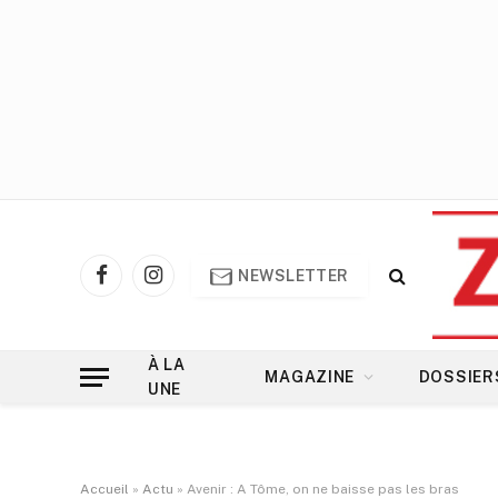
NEWSLETTER
Facebook
Instagram
À LA
MAGAZINE
DOSSIER
UNE
Accueil
»
Actu
»
Avenir : A Tôme, on ne baisse pas les bras