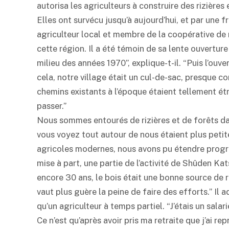
autorisa les agriculteurs à construire des rizières 
Elles ont survécu jusqu’à aujourd’hui, et par une 
agriculteur local et membre de la coopérative de r
cette région. Il a été témoin de sa lente ouvertur
milieu des années 1970”, explique-t-il. “Puis l’ou
cela, notre village était un cul-de-sac, presque c
chemins existants à l’époque étaient tellement ét
passer.”
Nous sommes entourés de rizières et de forêts dans
vous voyez tout autour de nous étaient plus petites
agricoles modernes, nous avons pu étendre progress
mise à part, une partie de l’activité de Shûden Kat
encore 30 ans, le bois était une bonne source de r
vaut plus guère la peine de faire des efforts.” Il
qu’un agriculteur à temps partiel. “J’étais un sala
Ce n’est qu’après avoir pris ma retraite que j’ai re