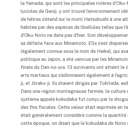
la Yamada, qui sont les principales rivières d’Oku
lucioles de Genji, y ont trouvé l’environnement id
de hêtres s’étend sur le mont Hatsubushi à une alt
habitée par des espèces de libellules telles que l’
d’Oku-Noto ne date pas d’hier. Son développement 
sa défaite face aux Minamoto. Elle s’est dispersée
(également connue sous le nom de Heike), qui ava
politique au Japon, a été vaincue par les Minamoto 
finale du Dan-no-ura. 13 survivants ont atteint le 
arts martiaux qui s’adonnaient également à l’agri
ji, et Jôraku-ji. Ils étaient dirigés par Tokitada, 
Dans une région montagneuse fermée, la culture du 
système appelé kokudaka fut conçu par le shogun
des fins fiscales. Cette valeur était exprimée en 
était généralement considéré comme la quantité d
cette époque, on disait que le kokudaka de Noto é