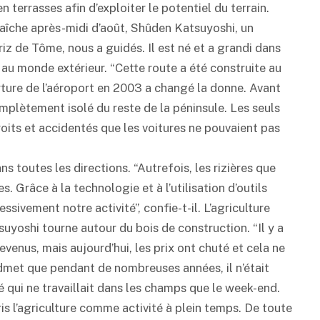
en terrasses afin d’exploiter le potentiel du terrain.
fraîche après-midi d’août, Shûden Katsuyoshi, un
iz de Tôme, nous a guidés. Il est né et a grandi dans
e au monde extérieur. “Cette route a été construite au
verture de l’aéroport en 2003 a changé la donne. Avant
omplètement isolé du reste de la péninsule. Les seuls
roits et accidentés que les voitures ne pouvaient pas
 toutes les directions. “Autrefois, les rizières que
. Grâce à la technologie et à l’utilisation d’outils
ivement notre activité”, confie-t-il. L’agriculture
suyoshi tourne autour du bois de construction. “Il y a
evenus, mais aujourd’hui, les prix ont chuté et cela ne
 admet que pendant de nombreuses années, il n’était
rié qui ne travaillait dans les champs que le week-end.
pris l’agriculture comme activité à plein temps. De toute