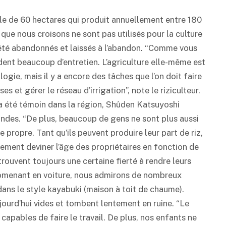
ale de 60 hectares qui produit annuellement entre 180
que nous croisons ne sont pas utilisés pour la culture
 été abandonnés et laissés à l’abandon. “Comme vous
ent beaucoup d’entretien. L’agriculture elle-même est
gie, mais il y a encore des tâches que l’on doit faire
 et gérer le réseau d’irrigation”, note le riziculteur.
 a été témoin dans la région, Shûden Katsuyoshi
randes. “De plus, beaucoup de gens ne sont plus aussi
propre. Tant qu’ils peuvent produire leur part de riz,
lement deviner l’âge des propriétaires en fonction de
rouvent toujours une certaine fierté à rendre leurs
romenant en voiture, nous admirons de nombreux
ans le style kayabuki (maison à toit de chaume).
jourd’hui vides et tombent lentement en ruine. “Le
apables de faire le travail. De plus, nos enfants ne