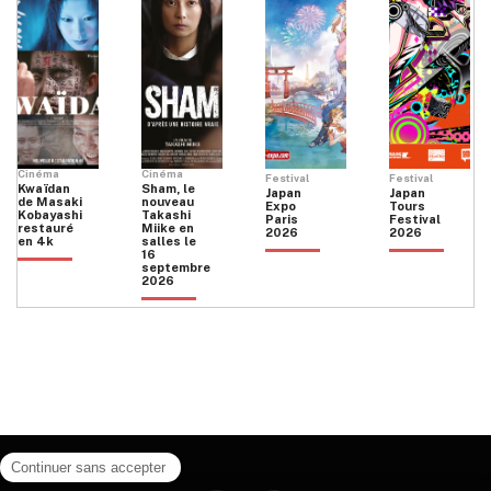
Cinéma
Cinéma
Festival
Festival
Kwaïdan
Sham, le
Japan
Japan
de Masaki
nouveau
Expo
Tours
Kobayashi
Takashi
Paris
Festival
restauré
Miike en
2026
2026
en 4k
salles le
16
septembre
2026