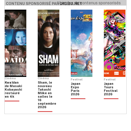
Voir plus de contenus sponsorisés
CONTENU SPONSORISÉ PAR
DIGIBU.NET
Cinéma
Cinéma
Festival
Festival
Kwaïdan
Sham, le
Japan
Japan
de Masaki
nouveau
Expo
Tours
Kobayashi
Takashi
Paris
Festival
restauré
Miike en
2026
2026
en 4k
salles le
16
septembre
2026