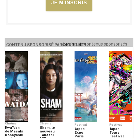
JE M'INSCRIS
Voir plus de contenus sponsorisés
CONTENU SPONSORISÉ PAR
DIGIBU.NET
Cinéma
Cinéma
Festival
Festival
Kwaïdan
Sham, le
Japan
Japan
de Masaki
nouveau
Expo
Tours
Kobayashi
Takashi
Paris
Festival