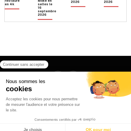
restauré
Miike en
2026
2026
en 4k
salles le
16
septembre
2026
Facebook
Instagram
HOME
QUI SOMMES NOUS
CONTACT
POLITIQUE DE CONFIDENTIALITÉ
日本語
© 2026 Ilyfunet communication