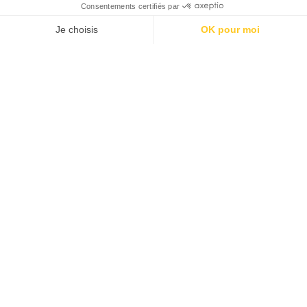
Une crise politique qui ne
dit pas encore son nom
Par
Odaira Namihei
10/10/2025