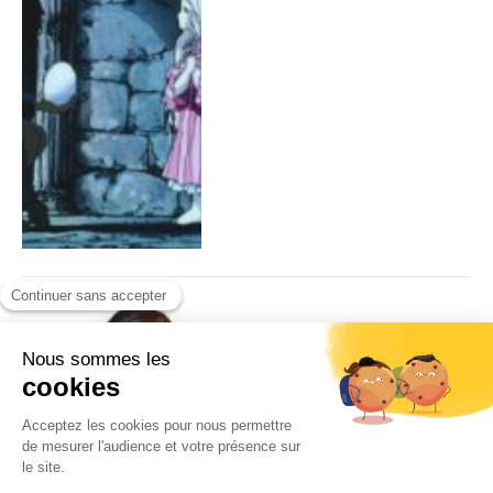
Festival A 20 ans, Kinotayo
au zénith
Par
Odaira Namihei
31/10/2025