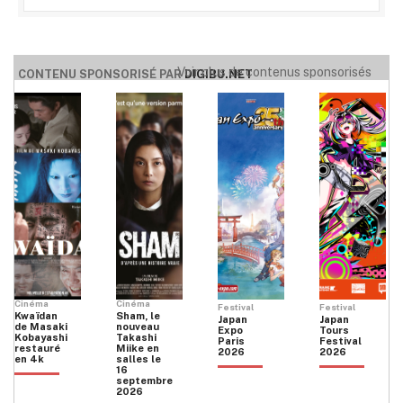
Voir plus de contenus sponsorisés
CONTENU SPONSORISÉ PAR
DIGIBU.NET
Cinéma
Cinéma
Festival
Festival
Kwaïdan
Sham, le
Japan
Japan
de Masaki
nouveau
Expo
Tours
Kobayashi
Takashi
Paris
Festival
restauré
Miike en
2026
2026
en 4k
salles le
16
septembre
2026