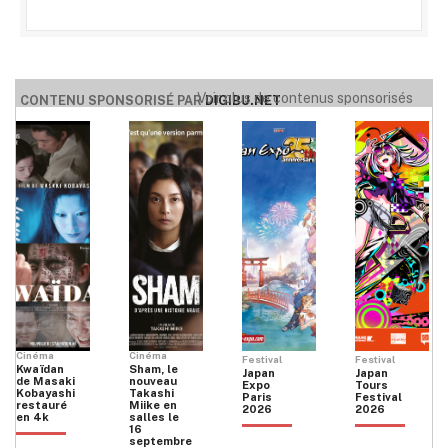
Voir plus de contenus sponsorisés
CONTENU SPONSORISÉ PAR
DIGIBU.NET
Cinéma
Cinéma
Festival
Festival
Kwaïdan
Sham, le
Japan
Japan
de Masaki
nouveau
Expo
Tours
Kobayashi
Takashi
Paris
Festival
restauré
Miike en
2026
2026
en 4k
salles le
16
septembre