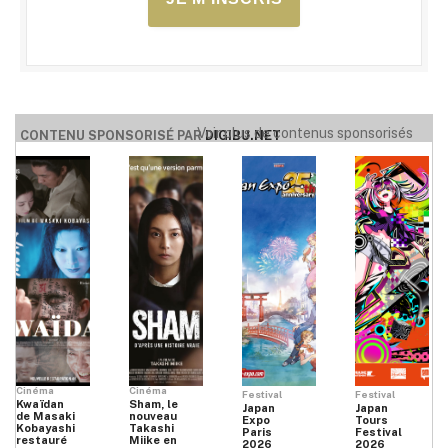
Voir plus de contenus sponsorisés
CONTENU SPONSORISÉ PAR
DIGIBU.NET
Cinéma
Cinéma
Festival
Festival
Kwaïdan
Sham, le
Japan
Japan
de Masaki
nouveau
Expo
Tours
Kobayashi
Takashi
Paris
Festival
restauré
Miike en
2026
2026