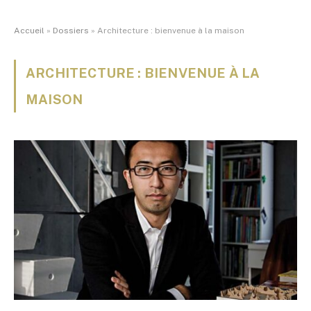
Accueil
»
Dossiers
»
Architecture : bienvenue à la maison
ARCHITECTURE : BIENVENUE À LA
MAISON