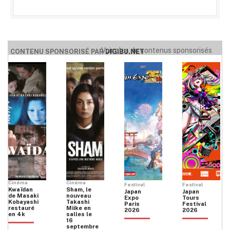
Voir plus de contenus sponsorisés
CONTENU SPONSORISÉ PAR
DIGIBU.NET
Cinéma
Cinéma
Festival
Festival
Kwaïdan
Sham, le
Japan
Japan
de Masaki
nouveau
Expo
Tours
Kobayashi
Takashi
Paris
Festival
restauré
Miike en
2026
2026
en 4k
salles le
16
septembre