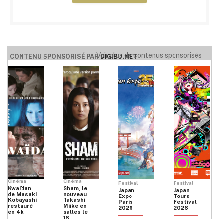
Voir plus de contenus sponsorisés
CONTENU SPONSORISÉ PAR
DIGIBU.NET
Cinéma
Cinéma
Festival
Festival
Kwaïdan
Sham, le
Japan
Japan
de Masaki
nouveau
Expo
Tours
Kobayashi
Takashi
Paris
Festival
restauré
Miike en
2026
2026
en 4k
salles le
16