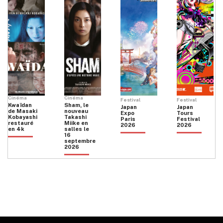
Cinéma
Cinéma
Festival
Festival
Kwaïdan
Sham, le
Japan
Japan
de Masaki
nouveau
Expo
Tours
Kobayashi
Takashi
Paris
Festival
restauré
Miike en
2026
2026
en 4k
salles le
16
septembre
2026