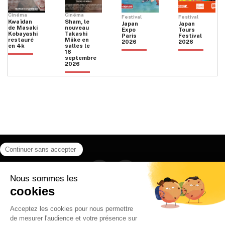
Cinéma
Cinéma
Festival
Festival
Kwaïdan
Sham, le
Japan
Japan
de Masaki
nouveau
Expo
Tours
Kobayashi
Takashi
Paris
Festival
restauré
Miike en
2026
2026
en 4k
salles le
16
septembre
2026
Facebook
Instagram
HOME
QUI SOMMES NOUS
CONTACT
POLITIQUE DE CONFIDENTIALITÉ
日本語