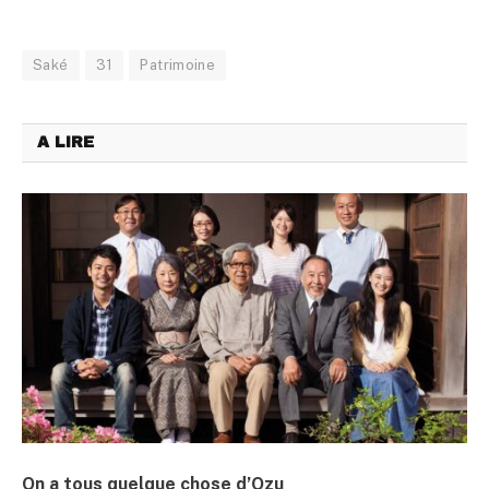
Saké
31
Patrimoine
A LIRE
On a tous quelque chose d’Ozu