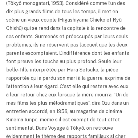
(Tôkyô monogatari, 1953). Considéré comme l’un des
dix plus grands films de tous les temps, il met en
scène un vieux couple (Higashiyama Chieko et Ryû
Chishû) qui se rend dans la capitale à la rencontre de
ses enfants. Surmenés et préoccupés par leurs seuls
problèmes, ils ne réservent pas l’accueil que les deux
parents escomptaient. L’indifférence dont les enfants
font preuve les touche au plus profond. Seule leur
belle-fille interprétée par Hara Setsuko, la pièce
rapportée qui a perdu son mari à la guerre, exprime de
l’attention à leur égard. C’est elle qui restera avec eux
à leur retour chez eux lorsque la mère mourra. “Un de
mes films les plus mélodramatiques”, dira Ozu dans un
entretien accordé, en 1958, au magazine de cinéma
Kinema Junpô, même s’il est exempt de tout effet
sentimental. Dans Voyage à Tôkyô, on retrouve
évidemment le thème des rapports familiaux si cher