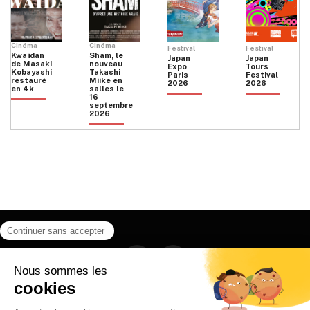
Cinéma
Cinéma
Festival
Festival
Kwaïdan
Sham, le
Japan
Japan
de Masaki
nouveau
Expo
Tours
Kobayashi
Takashi
Paris
Festival
restauré
Miike en
2026
2026
en 4k
salles le
16
septembre
2026
Facebook
Instagram
HOME
QUI SOMMES NOUS
CONTACT