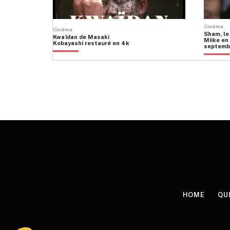
Cinéma
Cinéma
Sham, le
Kwaïdan de Masaki
Miike en 
Kobayashi restauré en 4k
septemb
HOME
QU