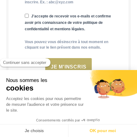
inscrire. Ex. : abc@xyz.com
J'accepte de recevoir vos e-mails et confirme
avoir pris connaissance de votre politique de
confidentialité et mentions légales.
Vous pouvez vous désinscrire à tout moment en
cliquant sur le lien présent dans nos emails.
JE M'INSCRIS
Voir plus de contenus sponsorisés
CONTENU SPONSORISÉ PAR
DIGIBU.NET