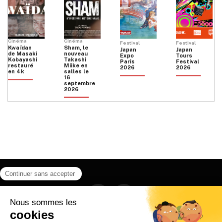
Cinéma
Cinéma
Festival
Festival
Kwaïdan
Sham, le
Japan
Japan
de Masaki
nouveau
Expo
Tours
Kobayashi
Takashi
Paris
Festival
restauré
Miike en
2026
2026
en 4k
salles le
16
septembre
2026
Facebook
Instagram