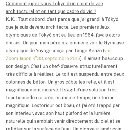
Comment jugez-vous Tôkyô d’un point de vue
architectural et en tant que cadre de vie ?
K. K. : Tout d’abord, c’est parce que j’ai grandi à Tôkyô
que je suis devenu architecte. Les premiers Jeux
olympiques de Tôkyô ont eu lieu en 1964, j’avais alors
dix ans. Un jour, mon père m’a emmené voir le Gymnase
olympique de Yoyogi conçu par Tange Kenzô (
voir
Zoom Japon n°33, septembre 2013
). Il aimait beaucoup
son design. C’est un chef-d’œuvre, structurellement
très difficile à réaliser. Le toit est suspendu entre deux
colonnes de béton. Un gros câble les relie, et il est
magnifiquement incurvé. Il s’agit d’une solution très
fonctionnelle qui crée, en même temps, une forme
magnifique. L’extérieur est beau, et j’ai été frappé par
son intérieur, avec son haut plafond et la lumière
naturelle qui semblait venir directement du ciel et se
refléter sur la surface de l’eau. Un plongeur américain